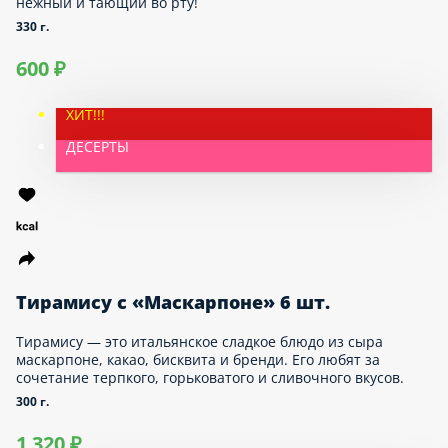
Любимый всему миру десерт «Наполеон»,
потрясающе нежный и тающий во рту!
330 г.
600 ₽
ХИТ!!!
ДЕСЕРТЫ
Тирамису с «Маскарпоне» 6 шт.
Тирамису — это итальянское сладкое блюдо из
сыра маскарпоне, какао, бисквита и бренди. Его
любят за сочетание терпкого, горьковатого и
сливочного вкусов.
300 г.