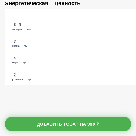
Энергетическая ценность
59
калории, ккал.
3
белки, гр.
4
жиры, гр.
2
углеводы, гр.
ДОБАВИТЬ ТОВАР НА
960 ₽