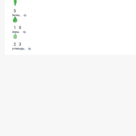
5
белки, гр.
10
жиры, гр.
23
углеводы, гр.