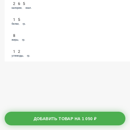
265
калории, ккал.
15
белки, гр.
8
жиры, гр.
12
углеводы, гр.
ДОБАВИТЬ ТОВАР НА
1 050 ₽