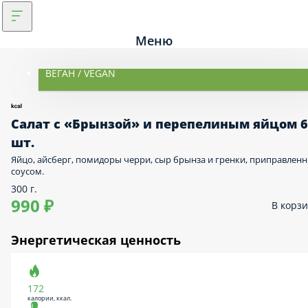
Меню
ВЕГАН / VEGAN
Салат с «Брынзой» и перепелиным яйцом 6
шт.
Яйцо, айсберг, помидоры черри, сыр брынза и гренки, приправлен
соусом.
300 г.
990 ₽
В корз
Энергетическая ценность
172
калории, ккал.