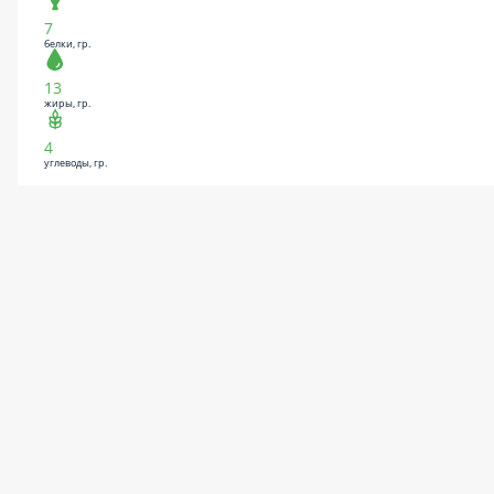
7
белки, гр.
13
жиры, гр.
4
углеводы, гр.